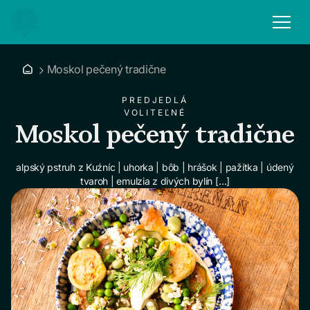
Moskol pečený tradične
PREDJEDLÁ
VOLITEĽNÉ
Moskol pečený tradične
alpský pstruh z Kuźníc | uhorka | bôb | hrášok | pažítka | údený
tvaroh | emulzia z divých bylín […]