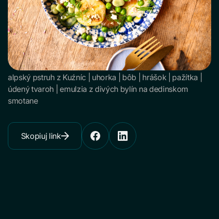
alpský pstruh z Kuźníc | uhorka | bôb | hrášok | pažítka |
údený tvaroh | emulzia z divých bylín na dedinskom
smotane
Skopiuj link