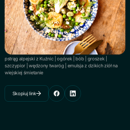
pstrąg alpejski z Kuźnic | ogórek | bób | groszek |
szczypior | wędzony twaróg | emulsja z dzikich ziół na
wiejskiej śmietanie
Skopiuj link