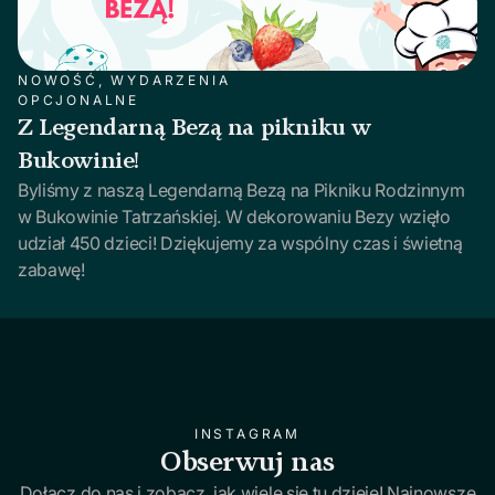
NOWOŚĆ, WYDARZENIA
OPCJONALNE
Z Legendarną Bezą na pikniku w
Bukowinie!
Byliśmy z naszą Legendarną Bezą na Pikniku Rodzinnym
w Bukowinie Tatrzańskiej. W dekorowaniu Bezy wzięło
udział 450 dzieci! Dziękujemy za wspólny czas i świetną
zabawę!
INSTAGRAM
Obserwuj nas
Dołącz do nas i zobacz, jak wiele się tu dzieje! Najnowsze