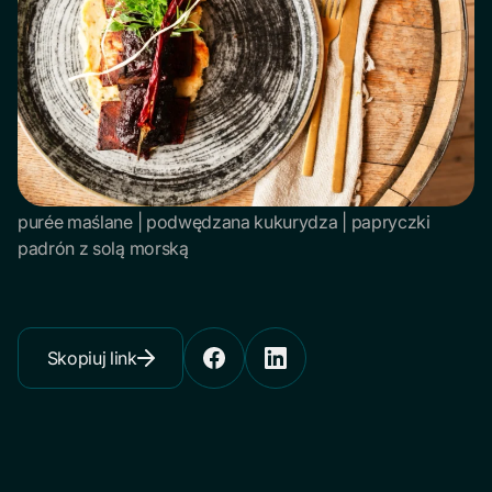
purée maślane | podwędzana kukurydza | papryczki
padrón z solą morską
Skopiuj link