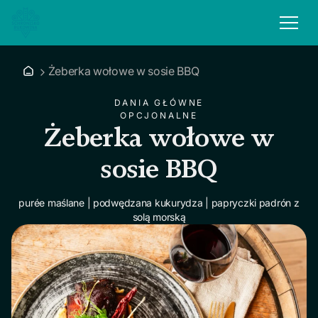
Żeberka wołowe w sosie BBQ
DANIA GŁÓWNE
OPCJONALNE
Żeberka wołowe w
sosie BBQ
purée maślane | podwędzana kukurydza | papryczki padrón z
solą morską